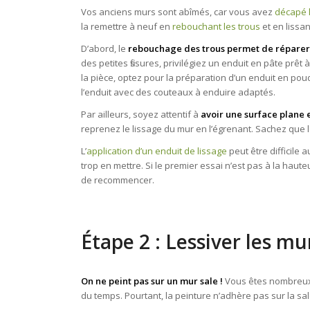
Vos anciens murs sont abîmés, car vous avez
décapé 
la remettre à neuf en
rebouchant les trous
et en lissan
D’abord, le
rebouchage des trous permet de réparer 
des petites fissures, privilégiez un enduit en pâte prêt
la pièce, optez pour la préparation d’un enduit en po
l’enduit avec des couteaux à enduire adaptés.
Par ailleurs, soyez attentif à
avoir une surface plane e
reprenez le lissage du mur en l’égrenant. Sachez que l
L’
application d’un enduit de lissage
peut être difficile 
trop en mettre. Si le premier essai n’est pas à la haute
de recommencer.
Étape 2 : Lessiver les mu
On ne peint pas sur un mur sale !
Vous êtes nombreux à
du temps. Pourtant, la peinture n’adhère pas sur la sal