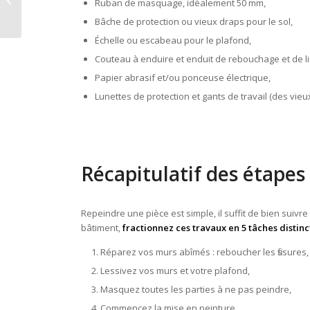
Ruban de masquage, idéalement 50 mm,
laquée sans traces
Bâche de protection ou vieux draps pour le sol,
Échelle ou escabeau pour le plafond,
Couteau à enduire et enduit de rebouchage et de li
Papier abrasif et/ou ponceuse électrique,
Lunettes de protection et gants de travail (des vieux
Récapitulatif des étapes
Repeindre une pièce est simple, il suffit de bien suivr
bâtiment,
fractionnez ces travaux en 5 tâches distinc
Réparez vos murs abîmés : reboucher les fissures, 
Lessivez vos murs et votre plafond,
Masquez toutes les parties à ne pas peindre,
Commencez la mise en peinture,