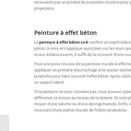
recouverts par un produit de protection incolore pour 
projections.
Peinture à effet béton
La
peinture à effet béton ciré
confère un esprit industr
pièces à vivre et s’applique aussi bien sur les murs qu
et aux éclaboussures, il suffit de la recouvrir d’une cou
Pour une pose réussie de la peinture murale à effet bé
appliquer un primaire d’accrochage et le laisser sécher
la taloche pour faire ressortir l’effet béton. Après sécha
un aspect satiné.
Si la peinture ne vous convient pas, vous pouvez opte
différence se trouve au niveau de la texture. Ils sont
moyen d’une taloche ou d’une éponge humide. Enfin, le mo
recouvert d’une patine murale de finition protectrice.
Prix pour peindre les