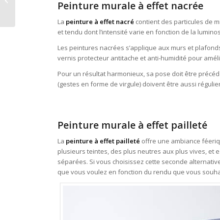
Peinture murale à effet nacrée
boiseries
La
peinture à effet nacré
contient des particules de mic
et tendu dont l’intensité varie en fonction de la luminos
Les peintures nacrées s’applique aux murs et plafonds
vernis protecteur antitache et anti-humidité pour améli
Pour un résultat harmonieux, sa pose doit être précé
(gestes en forme de virgule) doivent être aussi régulie
Peinture murale à effet pailleté
La
peinture à effet pailleté
offre une ambiance féeriqu
plusieurs teintes, des plus neutres aux plus vives, et 
séparées. Si vous choisissez cette seconde alternativ
que vous voulez en fonction du rendu que vous souhai