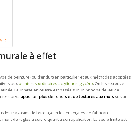
et ?
murale à effet
 type de peinture (ou d’enduit) en particulier et aux méthodes adoptées
atives aux
peintures ordinaires acryliques
,
glycéro
. On les retrouve
u satinée. Leur mise en œuvre est basée sur un principe de jeu de
rnier qui va
apporter plus de reliefs et de textures aux murs
suivant
s les magasins de bricolage et les enseignes de fabricant.
aiment de règles à suivre quant à son application. La seule limite est