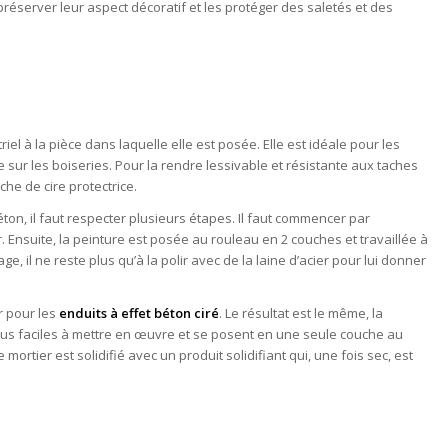
préserver leur aspect décoratif et les protéger des saletés et des
iel à la pièce dans laquelle elle est posée. Elle est idéale pour les
e sur les boiseries. Pour la rendre lessivable et résistante aux taches
che de cire protectrice.
ton, il faut respecter plusieurs étapes. Il faut commencer par
. Ensuite, la peinture est posée au rouleau en 2 couches et travaillée à
ge, il ne reste plus qu’à la polir avec de la laine d’acier pour lui donner
r pour les
enduits à effet béton ciré
. Le résultat est le même, la
 plus faciles à mettre en œuvre et se posent en une seule couche au
rtier est solidifié avec un produit solidifiant qui, une fois sec, est