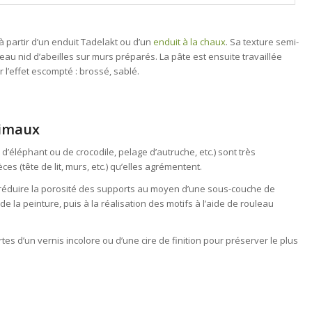
à partir d’un enduit Tadelakt ou d’un
enduit à la chaux
. Sa texture semi-
au nid d’abeilles sur murs préparés. La pâte est ensuite travaillée
 l’effet escompté : brossé, sablé.
nimaux
 d’éléphant ou de crocodile, pelage d’autruche, etc.) sont très
es (tête de lit, murs, etc.) qu’elles agrémentent.
r réduire la porosité des supports au moyen d’une sous-couche de
de la peinture, puis à la réalisation des motifs à l’aide de rouleau
es d’un vernis incolore ou d’une cire de finition pour préserver le plus