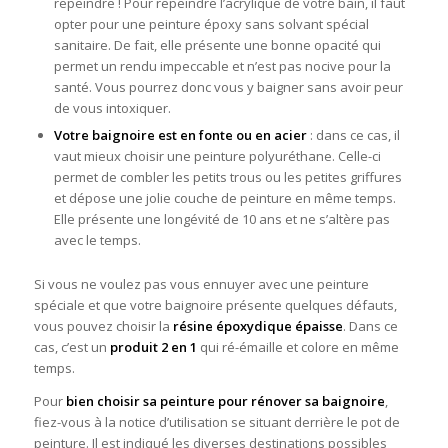
repeindre ! Pour repeindre l’acrylique de votre bain, il faut
opter pour une peinture époxy sans solvant spécial
sanitaire. De fait, elle présente une bonne opacité qui
permet un rendu impeccable et n’est pas nocive pour la
santé. Vous pourrez donc vous y baigner sans avoir peur
de vous intoxiquer.
Votre baignoire est en fonte ou en acier
: dans ce cas, il
vaut mieux choisir une peinture polyuréthane. Celle-ci
permet de combler les petits trous ou les petites griffures
et dépose une jolie couche de peinture en même temps.
Elle présente une longévité de 10 ans et ne s’altère pas
avec le temps.
Si vous ne voulez pas vous ennuyer avec une peinture
spéciale et que votre baignoire présente quelques défauts,
vous pouvez choisir la
résine époxydique épaisse
. Dans ce
cas, c’est un
produit 2 en 1
qui ré-émaille et colore en même
temps.
Pour
bien choisir sa peinture pour rénover sa baignoire
,
fiez-vous à la notice d’utilisation se situant derrière le pot de
peinture. Il est indiqué les diverses destinations possibles