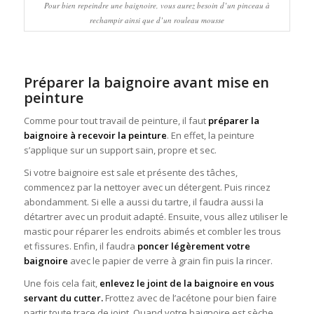
Pour bien repeindre une baignoire, vous aurez besoin d’un pinceau à
rechampir ainsi que d’un rouleau mousse
Préparer la baignoire avant mise en
peinture
Comme pour tout travail de peinture, il faut
préparer la
baignoire à recevoir la peinture
. En effet, la peinture
s’applique sur un support sain, propre et sec.
Si votre baignoire est sale et présente des tâches,
commencez par la nettoyer avec un détergent. Puis rincez
abondamment. Si elle a aussi du tartre, il faudra aussi la
détartrer avec un produit adapté. Ensuite, vous allez utiliser le
mastic pour réparer les endroits abimés et combler les trous
et fissures. Enfin, il faudra
poncer légèrement votre
baignoire
avec le papier de verre à grain fin puis la rincer.
Une fois cela fait,
enlevez le joint de la baignoire en vous
servant du cutter.
Frottez avec de l’acétone pour bien faire
partir toute trace de joint. Quand votre baignoire est sèche,