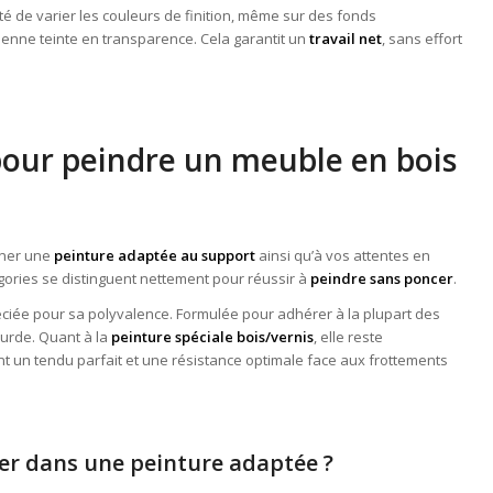
ité de varier les couleurs de finition, même sur des fonds
enne teinte en transparence. Cela garantit un
travail net
, sans effort
 pour peindre un meuble en bois
onner une
peinture adaptée au support
ainsi qu’à vos attentes en
gories se distinguent nettement pour réussir à
peindre sans poncer
.
ciée pour sa polyvalence. Formulée pour adhérer à la plupart des
ourde. Quant à la
peinture spéciale bois/vernis
, elle reste
ant un tendu parfait et une résistance optimale face aux frottements
her dans une peinture adaptée ?