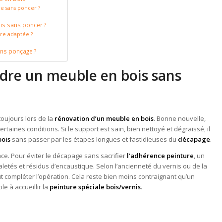
 sans poncer ?
is sans poncer ?
re adaptée ?
ans ponçage ?
ndre un meuble en bois sans
oujours lors de la
rénovation d’un meuble en bois
. Bonne nouvelle,
aines conditions. Si le support est sain, bien nettoyé et dégraissé, il
bois
sans passer par les étapes longues et fastidieuses du
décapage
.
ce. Pour éviter le décapage sans sacrifier
l’adhérence peinture
, un
letés et résidus d’encaustique. Selon l’ancienneté du vernis ou de la
 compléter l’opération. Cela reste bien moins contraignant qu’un
e à accueillir la
peinture spéciale bois/vernis
.