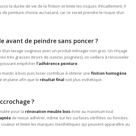
ssi la durée de vie de la finition et limite les risques d’écaillement. Il
de peinture choisie au hasard, car ce serait prendre le risque d’un
 avant de peindre sans poncer ?
vi d’un lavage soigneux avec un produit ménager non gras. Un rinçage
nes très grasses (tiroirs de cuisine, poignées), on veillera à renouveler
du pouvant empêcher
l’adhérence peinture
.
 mastic à bois puis lisser contribue à obtenir une
finition homogène
re et plane afin que le
résultat final
soit plus esthétique.
accrochage ?
mulée pour la
rénovation meuble bois
évite au maximum tout
daptée
de mieux adhérer, même sur les surfaces vitrifiées ou foncées.
couleur et limite les marques inesthétiques qui peuvent apparaître au