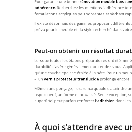
Pour garantir une bonne
rénovation meuble bois sa
adhérence
. Recherchez les mentions “adhérence tous 
formulations acryliques peu odorantes et sèchant rapi
Il existe désormais des gammes proposant différents asp
prévu pour le meuble et du style recherché dans votre
Peut-on obtenir un résultat durab
Lorsque toutes les étapes préparatoires ont été mené
durabilité s’avère généralement au rendez-vous. Appli
qu’une couche épaisse étalée à la hâte. Pour un m
–, un
vernis protecteur translucide
prolonge encore l
Même sans ponçage, il est remarquable d’atteindre un
aspect neuf, uniforme et actualisé. Seule exception, su
superficiel peut parfois renforcer
l’adhésion
dans les 
À quoi s’attendre avec 