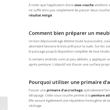
À noter que l’application d’une
sous-couche
améliore au
ne suffit donc pas simplement de passer deux couches 
résultat mitigé
.
Comment bien préparer un meuble
Un bon dépoussiérage élimine toute la poussière, sui
abondant laissera le bois prêt pour la suite. Sur les zo
le passage jusqu’à disparition complète de tout rési
Si certains endroits sont un peu abîmés, y appliquer un
après peinture. L’objectif est d’avoir une surface prop
Pourquoi utiliser une primaire d’
Passer une
primaire d’accrochage
spécialement for
décapage. Cette sous-couche permet à la
peinture a
Elle assure également une répartition homogène de la 
Peindre un meuble
séchage.
IKEA : Les astuces à