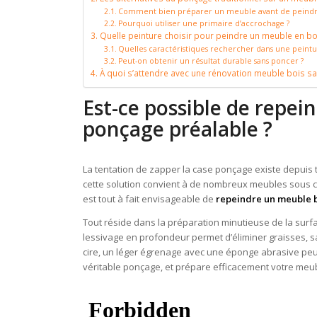
Comment bien préparer un meuble avant de peindre
Pourquoi utiliser une primaire d’accrochage ?
Quelle peinture choisir pour peindre un meuble en bo
Quelles caractéristiques rechercher dans une peintu
Peut-on obtenir un résultat durable sans poncer ?
À quoi s’attendre avec une rénovation meuble bois s
Est-ce possible de repei
ponçage préalable ?
La tentation de zapper la case ponçage existe depuis t
cette solution convient à de nombreux meubles sous cert
est tout à fait envisageable de
repeindre un meuble 
Tout réside dans la préparation minutieuse de la surfa
lessivage en profondeur permet d’éliminer graisses, sa
cire, un léger égrenage avec une éponge abrasive peut
véritable ponçage, et prépare efficacement votre meubl