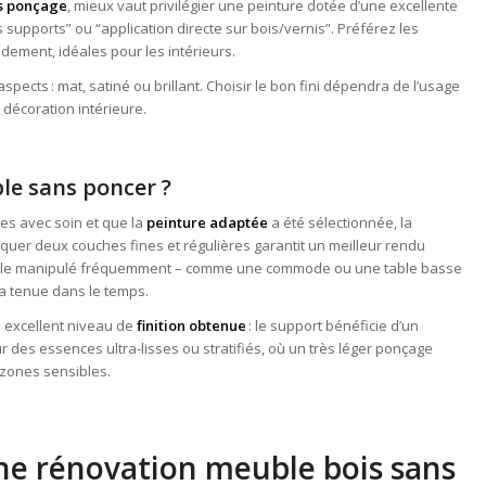
ns ponçage
, mieux vaut privilégier une peinture dotée d’une excellente
supports” ou “application directe sur bois/vernis”. Préférez les
dement, idéales pour les intérieurs.
ects : mat, satiné ou brillant. Choisir le bon fini dépendra de l’usage
 décoration intérieure.
le sans poncer ?
es avec soin et que la
peinture adaptée
a été sélectionnée, la
quer deux couches fines et régulières garantit un meilleur rendu
euble manipulé fréquemment – comme une commode ou une table basse
a tenue dans le temps.
 excellent niveau de
finition obtenue
: le support bénéficie d’un
r des essences ultra-lisses ou stratifiés, où un très léger ponçage
zones sensibles.
une rénovation meuble bois sans